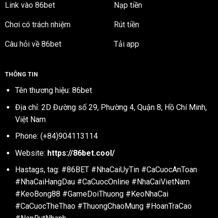
Link vào 86bet
Nạp tiền
Chơi có trách nhiệm
Rút tiền
Câu hỏi về 86bet
Tải app
THÔNG TIN
Tên thương hiệu: 86bet
Địa chỉ: 2D Đường số 29, Phường 4, Quận 8, Hồ Chí Minh,
Việt Nam
Phone: (+84)904113114
Website:
https://86bet.cool/
Hastags, tag: #86BET #NhaCaiUyTin #CaCuocAnToan
#NhaCaiHangDau #CaCuocOnline #NhaCaiVietNam
#KeoBong88 #GameDoiThuong #KeoNhaCai
#CaCuocTheThao #ThuongChaoMung #HoanTraCao