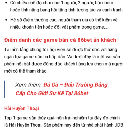
Có nhiều chế độ chơi như 1 người, 2 người, hội nhóm
hoặc tính năng bang hội tăng tính tương tác và cạnh tranh.
Hệ số điểm thưởng cao, người tham gia có thể kiếm về
nhiều khoản tiền hoặc đổi vật phẩm trong game,…
Điểm danh các game bắn cá 86bet ăn khách
Tại nền tảng chúng tôi, hội viên sẽ được thử sức với hàng
ngàn tựa game săn cá hấp dẫn. Và dưới đây là một vài sản
phẩm nổi bật được đông đảo khách hàng lựa chọn mà người
mới có thể tham khảo.
Xem thêm:
Đá Gà – Đấu Trường Đẳng
Cấp Cho Giới Sư Kê Tại 86bet
Hải Huyền Thoại
Top 1 game săn thủy quái nên trải nghiệm tại đây đó chính
là Hải Huyền Thoại. Sản phẩm này đến từ nhà phát hành JDB