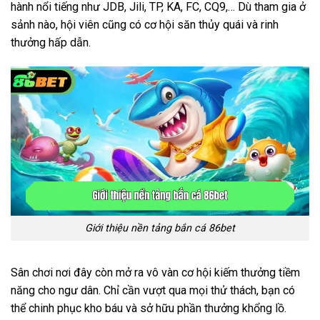
hành nổi tiếng như JDB, Jili, TP, KA, FC, CQ9,… Dù tham gia ở
sảnh nào, hội viên cũng có cơ hội săn thủy quái và rinh
thưởng hấp dẫn.
Giới thiệu nền tảng bắn cá 86bet
Sân chơi nơi đây còn mở ra vô vàn cơ hội kiếm thưởng tiềm
năng cho ngư dân. Chỉ cần vượt qua mọi thử thách, bạn có
thể chinh phục kho báu và sở hữu phần thưởng khổng lồ.