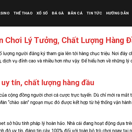
SINO
THỂ THAO
XỔ SỐ
ĐÁ GÀ
BẮN CÁ
TIN TỨC
HƯỚNG DẪN
n Chơi Lý Tưởng, Chất Lượng Hàng 
ố lượng người đăng ký tham gia lên tới hàng chục triệu. Nơi đây
, dịch vụ đỉnh cao và nhiều hơn như vậy. Để hiểu hơn về những lý d
 uy tín, chất lượng hàng đầu
 của cộng đồng người chơi cá cược trực tuyến. Dù chỉ mới ra mắt 
Màn “chào sân” ngoạn mục đó được kết hợp từ hệ thống vận hành
et sở hữu tính pháp lý hoàn hảo. Nhà cái đang hoạt động dựa tr
ộ uy tín, đáng tin cậy 100% đối với toàn bộ trò chơi ngay tại n