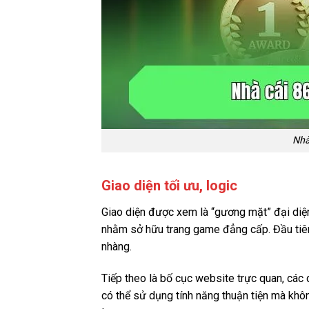
Nhà
Giao diện tối ưu, logic
Giao diện được xem là “gương mặt” đại diện
nhằm sở hữu trang game đẳng cấp. Đầu tiên 
nhàng.
Tiếp theo là bố cục website trực quan, các
có thể sử dụng tính năng thuận tiện mà khô