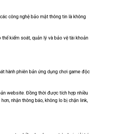
 các công nghệ bảo mật thông tin là không
 thể kiểm soát, quản lý và bảo vệ tài khoản
 phát hành phiên bản ứng dụng chơi game độc
bản website. Đồng thời được tích hợp nhiều
n, nhận thông báo, không lo bị chặn link,