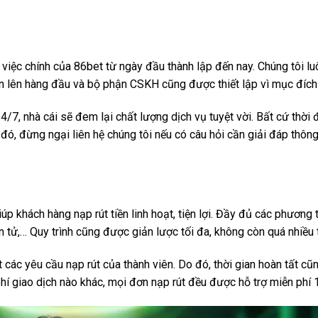
việc chính của 86bet từ ngày đầu thành lập đến nay. Chúng tôi lu
iên lên hàng đầu và bộ phận CSKH cũng được thiết lập vì mục đích
/7, nhà cái sẽ đem lại chất lượng dịch vụ tuyệt vời. Bất cứ thời
ó, đừng ngại liên hệ chúng tôi nếu có câu hỏi cần giải đáp thông q
úp khách hàng nạp rút tiền linh hoạt, tiện lợi. Đầy đủ các phương
ện tử,… Quy trình cũng được giản lược tối đa, không còn quá nhiều
 các yêu cầu nạp rút của thành viên. Do đó, thời gian hoàn tất cũn
í giao dịch nào khác, mọi đơn nạp rút đều được hỗ trợ miễn phí