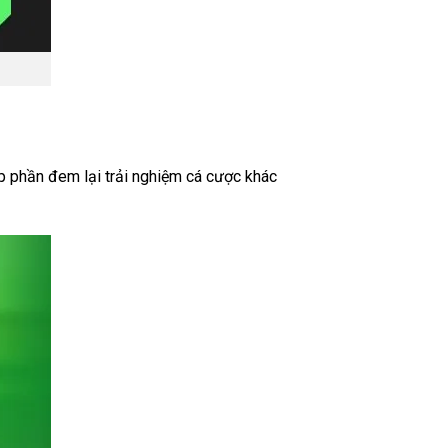
p phần đem lại trải nghiệm cá cược khác