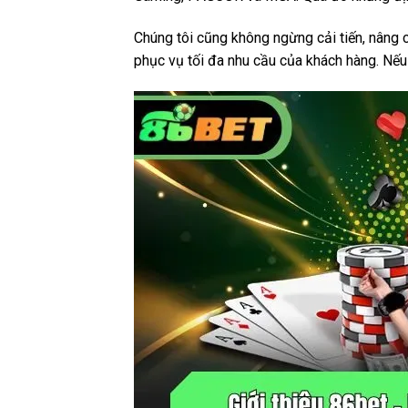
Chúng tôi cũng không ngừng cải tiến, nâng c
phục vụ tối đa nhu cầu của khách hàng. Nếu 