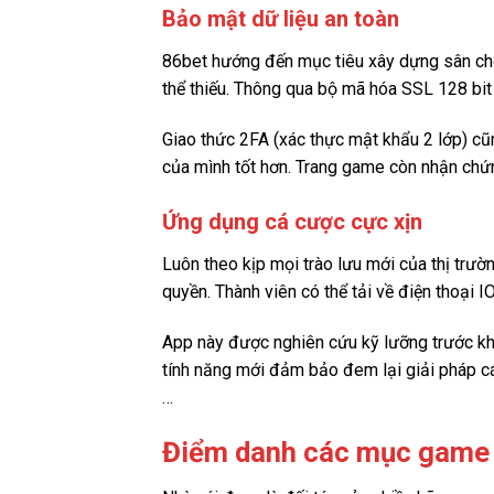
Bảo mật dữ liệu an toàn
86bet hướng đến mục tiêu xây dựng sân chơi
thể thiếu. Thông qua bộ mã hóa SSL 128 bit
Giao thức 2FA (xác thực mật khẩu 2 lớp) cũn
của mình tốt hơn. Trang game còn nhận chứn
Ứng dụng cá cược cực xịn
Luôn theo kịp mọi trào lưu mới của thị trư
quyền. Thành viên có thể tải về điện thoại I
App này được nghiên cứu kỹ lưỡng trước khi
tính năng mới đảm bảo đem lại giải pháp c
…
Điểm danh các mục game n