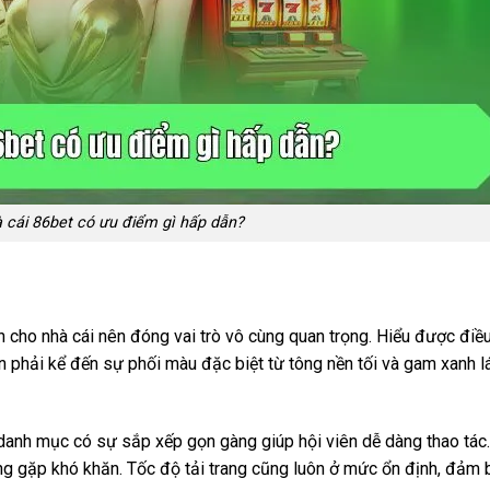
 cái 86bet có ưu điểm gì hấp dẫn?
 cho nhà cái nên đóng vai trò vô cùng quan trọng. Hiểu được điề
phải kể đến sự phối màu đặc biệt từ tông nền tối và gam xanh lá
 danh mục có sự sắp xếp gọn gàng giúp hội viên dễ dàng thao tá
ng gặp khó khăn. Tốc độ tải trang cũng luôn ở mức ổn định, đảm b