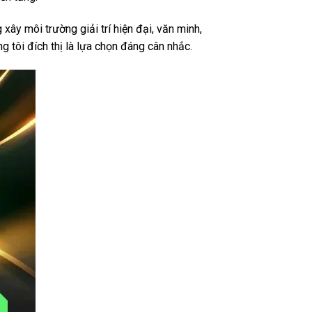
ây môi trường giải trí hiện đại, văn minh,
g tôi đích thị là lựa chọn đáng cân nhắc.