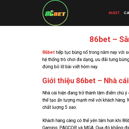
Bỏ
qua
86BET
CA
nội
dung
86bet – Sâ
86bet
tiếp tục bùng nổ trong năm nay với s
hệ thống trò chơi đa dạng, ưu đãi tưng bừng
đừng bỏ lỡ bài viết hôm nay.
Giới thiệu 86bet – Nhà cái
Nhà cái hiện đang trở thành tâm điểm chú ý
thể tạo ấn tượng mạnh mẽ với khách hàng. 
chất lượng 5 sao.
Khách hàng càng có thể yên tâm hơn khi 86b
Gaming, PAGCOR và MGA. Qua đó khẳng định đ